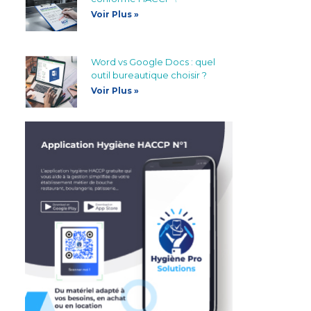
Voir Plus »
Word vs Google Docs : quel
outil bureautique choisir ?
Voir Plus »