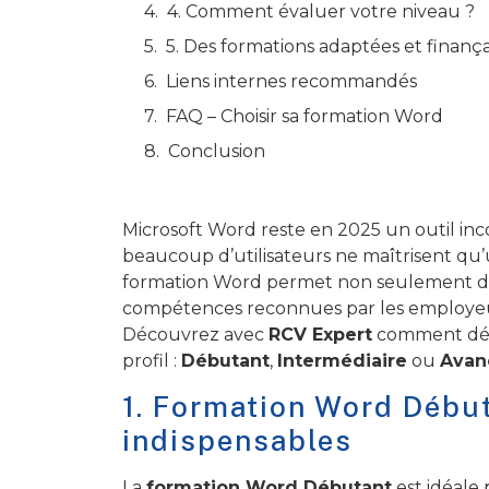
4. Comment évaluer votre niveau ?
5. Des formations adaptées et finanç
Liens internes recommandés
FAQ – Choisir sa formation Word
Conclusion
Microsoft Word reste en 2025 un outil in
beaucoup d’utilisateurs ne maîtrisent qu’u
formation Word permet non seulement de
compétences reconnues par les employeu
Découvrez avec
RCV Expert
comment déte
profil :
Débutant
,
Intermédiaire
ou
Avan
1. Formation Word Début
indispensables
La
formation Word Débutant
est idéale 