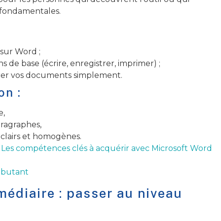
 fondamentales.
:
 sur Word ;
 de base (écrire, enregistrer, imprimer) ;
rer vos documents simplement.
on :
e,
aragraphes,
clairs et homogènes.
:
Les compétences clés à acquérir avec Microsoft Word
ébutant
médiaire : passer au niveau