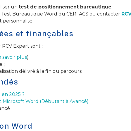
liser un
test de positionnement bureautique
.
le Test Bureautique Word du CERFACS ou contacter
RC
personnalisé.
ées et finançables
 RCV Expert sont :
 savoir plus
)
e ;
alisation délivré à la fin du parcours.
andés
 en 2025 ?
c Microsoft Word (Débutant à Avancé)
ancé
ion Word