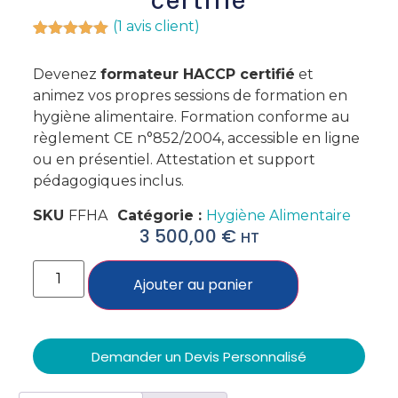
(
1
avis client)
Noté
1
5.00
sur 5
Devenez
formateur HACCP certifié
et
basé sur
notation
animez vos propres sessions de formation en
client
hygiène alimentaire. Formation conforme au
règlement CE n°852/2004, accessible en ligne
ou en présentiel. Attestation et support
pédagogiques inclus.
SKU
FFHA
Catégorie :
Hygiène Alimentaire
3 500,00
€
HT
Ajouter au panier
Demander un Devis Personnalisé