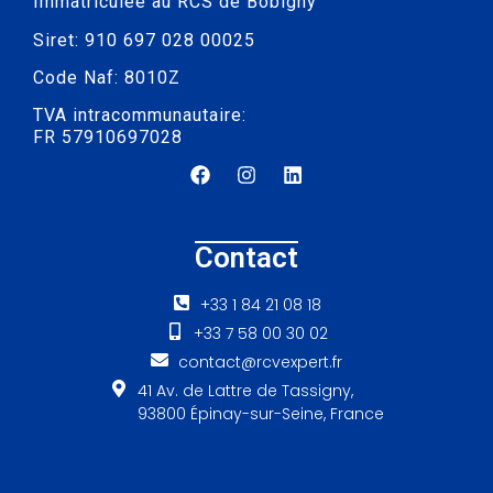
Immatriculée au RCS de Bobigny
Siret: 910 697 028 00025
Code Naf: 8010Z
TVA intracommunautaire:
FR 57910697028
Contact
+33 1 84 21 08 18
+33 7 58 00 30 02
contact@rcvexpert.fr
41 Av. de Lattre de Tassigny,
93800 Épinay-sur-Seine, France