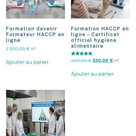
Formation devenir
Formation HACCP en
Formateur HACCP en
ligne – Certificat
ligne
officiel hygiène
alimentaire
2 500,00
€
HT
Note
400,00
€
350,00
€
HT
Ajouter au panier
5.00
sur 5
Ajouter au panier