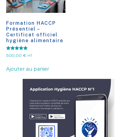
Formation HACCP
Présentiel –
Certificat officiel
hygiène alimentaire
Note
500,00
€
HT
5.00
sur 5
Ajouter au panier