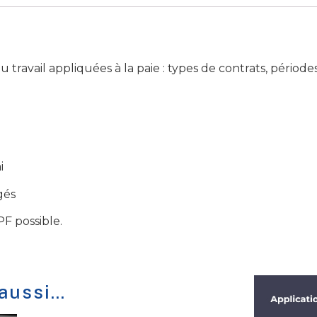
 travail appliquées à la paie : types de contrats, période
i
gés
F possible.
 aussi…