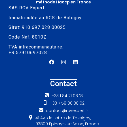
méthode Haccp en France
SAS RCV Expert
Immatriculée au RCS de Bobigny
Siret: 910 697 028 00025
Code Naf: 8010Z
TVA intracommunautaire:
FR 57910697028
Contact
+33 1 84 21 08 18
+33 7 58 00 30 02
contact@rcvexpert.fr
41 Av. de Lattre de Tassigny,
93800 Épinay-sur-Seine, France