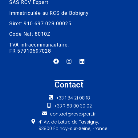
SAS RCV Expert
Immatriculée au RCS de Bobigny
Siret: 910 697 028 00025
Code Naf: 8010Z
TVA intracommunautaire:
FR 57910697028
Contact
+33 1 84 21 08 18
+33 7 58 00 30 02
contact@rcvexpert.fr
41 Av. de Lattre de Tassigny,
93800 Épinay-sur-Seine, France