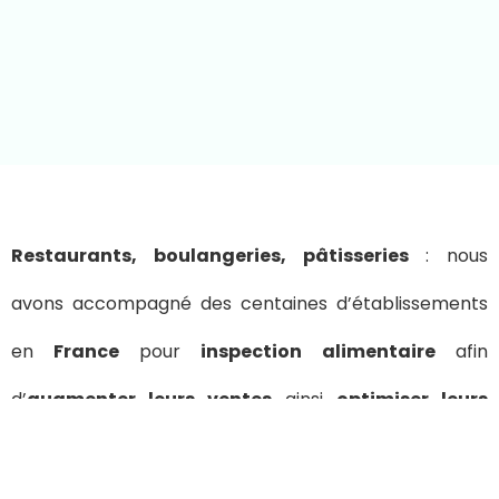
Restaurants, boulangeries, pâtisseries
: nous
avons accompagné des centaines d’établissements
en
France
pour
inspection alimentaire
afin
d’
augmenter leurs ventes
ainsi
optimiser leurs
coûts et améliorer leur rentabilité
.